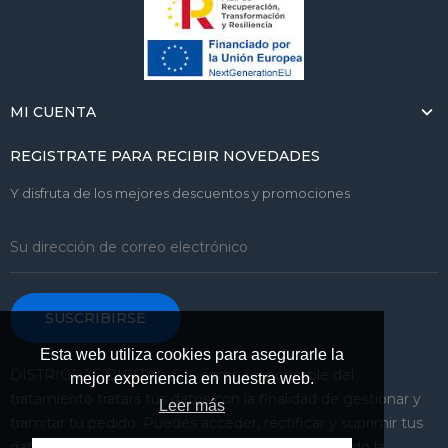
MI CUENTA
REGISTRATE PARA RECIBIR NOVEDADES
Y disfruta de los mejores descuentos y promociones
SUSCRIBIRSE
Esta web utiliza cookies para asegurarle la
DISTRIGRAF DIGITAL, S.L. como responsable del
mejor experiencia en nuestra web.
tratamiento tratará tus datos con la finalidad de gestionar y
Leer más
tramitar tu pedido. Puedes acceder, rectificar y suprimir tus
datos, así como ejercer otros derechos consultando la