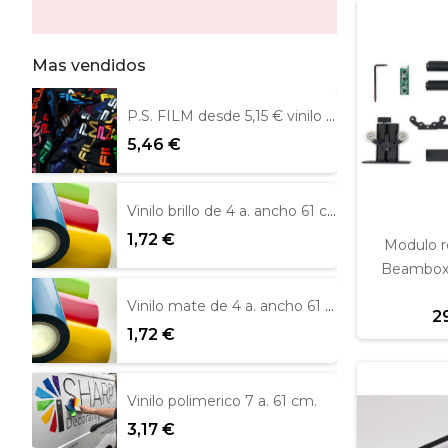
Mas vendidos
P.S. FILM desde 5,15 € vinilo textil
5,46 €
Vinilo brillo de 4 a. ancho 61 cm Metamark
1,72 €
Modulo ro
Beambox
Vinilo mate de 4 a. ancho 61 cm
2
1,72 €
Vinilo polimerico 7 a. 61 cm.
3,17 €