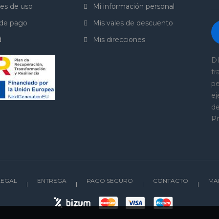
es de uso
Mi información personal
de pago
Mis vales de descuento
d
Mis direcciones
DI
tr
pe
ej
de
Pr
LEGAL
ENTREGA
PAGO SEGURO
CONTACTO
MA