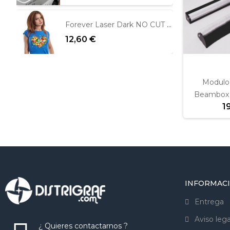
Forever Laser Dark NO CUT para fondos oscuros
12,60 €
Modulo 
Beambox 
1
INFORMAC
Entrega
Aviso lega
¿ Quieres contactarnos ?