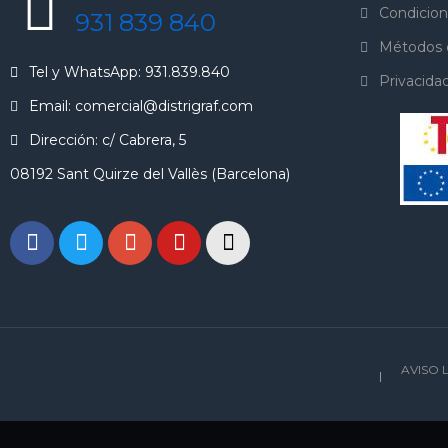
Condicion
931 839 840
Métodos 
Tel y WhatsApp: 931.839.840
Privacida
Email: comercial@distrigraf.com
Dirección: c/ Cabrera, 5
08192 Sant Quirze del Vallès (Barcelona)
AVISO 