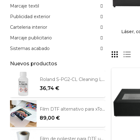
Marcaje textil
Publicidad exterior
Carteleria interior
Láser, c
Marcaje publicitario
Sistemas acabado
Nuevos productos
Roland S-PG2-CL Cleaning Liquid 100ml
36,74 €
Film DTF alternativo para xTool Apparel 39cm x 100m
89,00 €
Film de poliester para DTF una cara mate