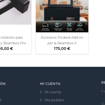
rotatorio para
Accesorio Pocked Add-on
y Beambox Pro
per la Beambox II
95,00 €
175,00 €
R
IÓN
MI CUENTA
Y 
Mi cuenta
l
Mis pedidos