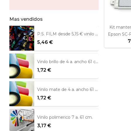
Mas vendidos
Kit mante
P.S. FILM desde 5,15 € vinilo textil
Epson SC-
7
5,46 €
Vinilo brillo de 4 a. ancho 61 cm Metamark
1,72 €
Vinilo mate de 4 a. ancho 61 cm
1,72 €
Vinilo polimerico 7 a. 61 cm.
3,17 €