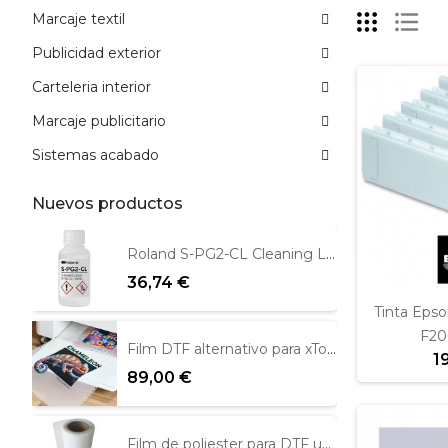
Marcaje textil
Publicidad exterior
Carteleria interior
Marcaje publicitario
Sistemas acabado
Nuevos productos
Roland S-PG2-CL Cleaning Liquid 100ml
36,74 €
Tinta Epso
F20
Film DTF alternativo para xTool Apparel 39cm x 100m
1
89,00 €
Film de poliester para DTF una cara mate