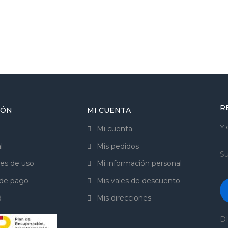
R
IÓN
MI CUENTA
Y 
Mi cuenta
l
Mis pedidos
es de uso
Mi información personal
de pago
Mis vales de descuento
d
Mis direcciones
DI