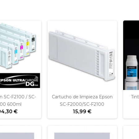
n SC-F2100 / SC-
Cartucho de limpieza Epson
Tin
00 600ml
SC-F2000/SC-F2100
94,30 €
15,99 €