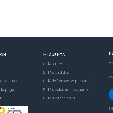
R
IÓN
MI CUENTA
Y 
Mi cuenta
l
Mis pedidos
es de uso
Mi información personal
de pago
Mis vales de descuento
d
Mis direcciones
DI