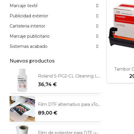
Marcaje textil
Publicidad exterior
Carteleria interior
Marcaje publicitario
Sistemas acabado
Nuevos productos
Tambor 
2
Roland S-PG2-CL Cleaning Liquid 100ml
36,74 €
Film DTF alternativo para xTool Apparel 39cm x 100m
89,00 €
Film de poliester para DTF una cara mate