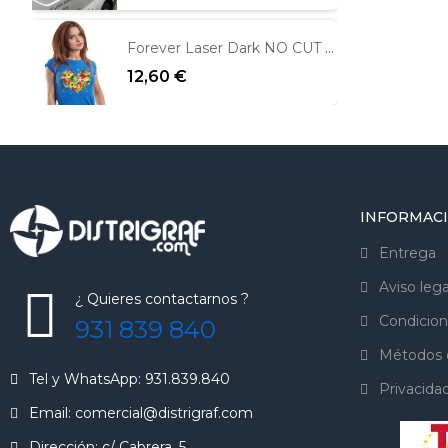
Forever Laser Dark NO CUT para fondos oscuros
12,60 €
INFORMAC
Entrega
Aviso lega
¿ Quieres contactarnos ?
Condicion
931 839 840
Métodos 
Tel y WhatsApp: 931.839.840
Privacida
Email: comercial@distrigraf.com
Dirección: c/ Cabrera, 5