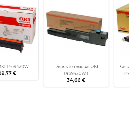
OKI Pro9420WT
Deposito residual OKI
Cint
09,77 €
Pro9420WT
Pr
34,66 €