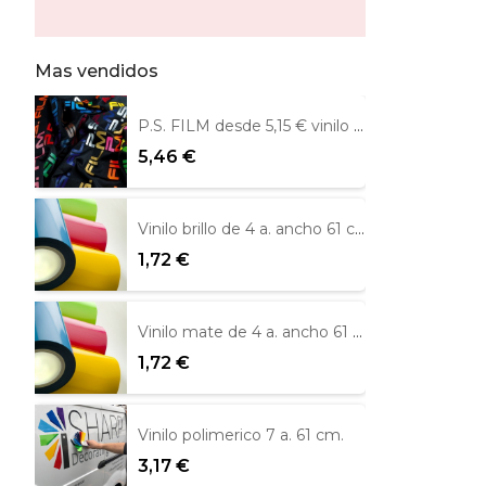
Mas vendidos
P.S. FILM desde 5,15 € vinilo textil
5,46 €
Vinilo brillo de 4 a. ancho 61 cm Metamark
1,72 €
Vinilo mate de 4 a. ancho 61 cm
1,72 €
Vinilo polimerico 7 a. 61 cm.
3,17 €