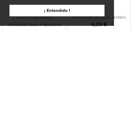
¡ Entendido !
ADOR Grabadora,
Film fotolitos hojas Jetfilm.
6,00 €
cortadora láser, impresora
a color
1.190,00 €
Papel MEDIAPRINT FTH
Grabadora Roland DE-3
120 gr sublimacion
30x23x40
16,50 €
6.270,00 €