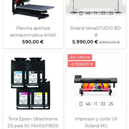
46
11
33
25
Plancha apertura
Roland VersaSTUDIO BD-
semiautomatica 40x50
8
590,00 €
5.990,00 €
6.900,00 €
¡En oferta!
-2.908,00 €
46
11
33
25
Tinta Epson Ultrachrome
Impresion y corte UV
DS para SC-F6400/F9500
Roland MG