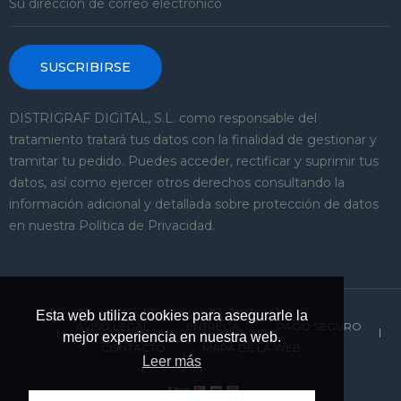
SUSCRIBIRSE
DISTRIGRAF DIGITAL, S.L. como responsable del
tratamiento tratará tus datos con la finalidad de gestionar y
tramitar tu pedido. Puedes acceder, rectificar y suprimir tus
datos, así como ejercer otros derechos consultando la
información adicional y detallada sobre protección de datos
en nuestra Política de Privacidad.
Esta web utiliza cookies para asegurarle la
AVISO LEGAL
ENTREGA
PAGO SEGURO
mejor experiencia en nuestra web.
CONTACTO
MAPA DE LA WEB
Leer más