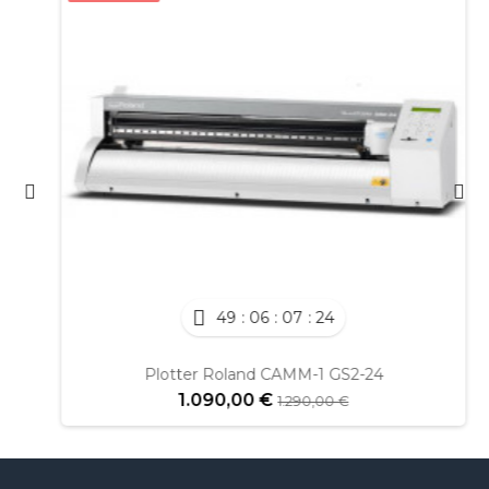
49
06
07
24
Plotter Roland CAMM-1 GS2-24
1.090,00 €
1.290,00 €