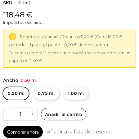
SKU:
32140
118,48 €
Impuestos excluidos
Regístrate y ganarás 12 puntos/2,40 €
(Cada 10,00 €
gastado = 1 punto, 1 punto = 0,20 € de descuento)
Tu carrito tendrá 12 puntos que podrán ser convertidos en un
cupón de 2,40 €.
Ancho:
0,50 m.
0,50 m.
0,75 m.
1,00 m.
−
+
Añadir al carrito
Añadir a la lista de deseos
Comprar ahora