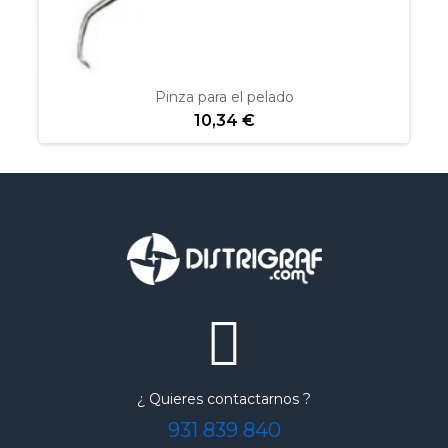
Pinza para el pelado
10,34 €
¿ Quieres contactarnos ?
931 839 840