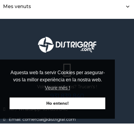
Mes venuts
Aquesta web fa servir Cookies per asegurar-
vos la millor experiència en la nostra web.
Vols contactarnos? Trucan's !
Veure més !
931 839 840
Ho entenc!
Tel / WhatsApp: 931.839.840
Email: comercial@distrigraf.com
Adressa: c/ Cabrera, 5