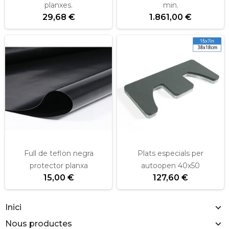
planxes.
min.
29,68 €
1.861,00 €
Full de teflon negra
Plats especials per
protector planxa
autoopen 40x50
15,00 €
127,60 €
Inici
Nous productes