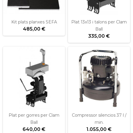
Kit plats planxes SEFA
Plat 13x13 i talons per Clam
485,00 €
Ball
335,00 €
Plat per gorres per Clam
Compressor silencios 37 l /
Ball
min.
640,00 €
1.055,00 €