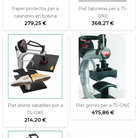
Paper protector per a
Plat taloneras per a TS-
calandres en bobina
ONE
279,25 €
368,27 €
Plat lateral sabatilles per a
Plat gorres per a TS-ONE
475,86 €
TS-ONE
214,20 €