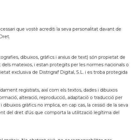
cessari que vostè acrediti la seva personalitat davant de
Dret.
grafies, dibuixos, gràfics i arxius de text) són propietat de
rt dels mateixos, i estan protegits per les normes nacionals o
tat exclusiva de Distrigraf Digital, S.L. i es troba protegida
udament registrats, així com els textos, dades i dibuixos
formació, alteració, reproducció, adaptació o traducció per
i dibuixos gràfics no implica, en cap cas, la cessió de la seva
rent del dret d'ús que comporta la utilització legítima del