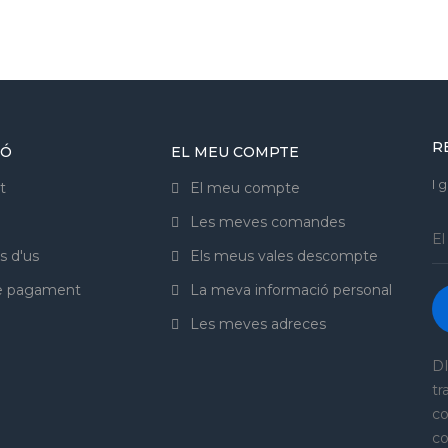
R
IÓ
EL MEU COMPTE
I 
t
El meu compte
Les meves comandes
s d'us
Els meus vales descompte
de pagament
La meva informació personal
Les meves adreces
DI
tr
co
co