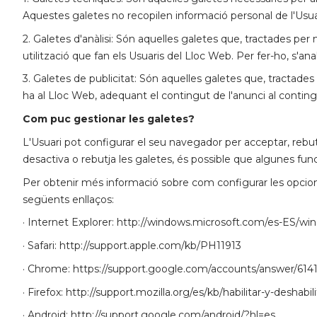
Aquestes galetes no recopilen informació personal de l'Usua
2. Galetes d'anàlisi: Són aquelles galetes que, tractades per n
utilització que fan els Usuaris del Lloc Web. Per fer-ho, s'ana
3. Galetes de publicitat: Són aquelles galetes que, tractades
ha al Lloc Web, adequant el contingut de l'anunci al contingut 
Com puc gestionar les galetes?
L'Usuari pot configurar el seu navegador per acceptar, rebutj
desactiva o rebutja les galetes, és possible que algunes func
Per obtenir més informació sobre com configurar les opcion
següents enllaços:
· Internet Explorer: http://windows.microsoft.com/es-ES/wi
· Safari: http://support.apple.com/kb/PH11913
· Chrome: https://support.google.com/accounts/answer/614
· Firefox: http://support.mozilla.org/es/kb/habilitar-y-deshabi
· Android: http://support.google.com/android/?hl=es