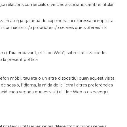
i relacions comercials o vincles associatius amb el titular
tza ni atorga garantia de cap mena, ni expressa ni implícita,
 informacions i/o productes i/o serveis que s'ofereixin a
om (d'ara endavant, el "Lloc Web") sobre l'utilització de
 la present política.
fon mòbil, tauleta o un altre dispositiu) quan aquest visita
 sessió, l'idioma, la mida de la lletra i altres preferències
ació cada vegada que es visiti el Lloc Web o es navegui
ateix i utilitzar les seves diferents funcions i serveis.