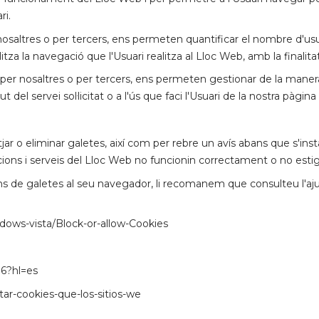
ri.
osaltres o per tercers, ens permeten quantificar el nombre d'usuaris
litza la navegació que l'Usuari realitza al Lloc Web, amb la finalit
 per nosaltres o per tercers, ens permeten gestionar de la manera 
del servei sol·licitat o a l'ús que faci l'Usuari de la nostra pàgin
ar o eliminar galetes, així com per rebre un avís abans que s'inst
ions i serveis del Lloc Web no funcionin correctament o no estigu
s de galetes al seu navegador, li recomanem que consulteu l'aju
ndows-vista/Block-or-allow-Cookies
16?hl=es
litar-cookies-que-los-sitios-we