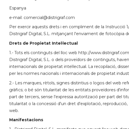
Espanya
e-mail: comercial@distrigraf.com
Per exercir aquests drets i en compliment de la Instrucció 1
Distrigraf Digital, S.L. mitjançant l'enviament de fotocòpia 
Drets de Propietat Intel·lectual
1.- Tots els continguts del lloc web http://www.distrigraf.com/
Distrigraf Digital, S.L. o dels proveïdors de continguts, have
internacionals de propietat intel·lectual. La recopilació, diss
per les normes nacionals i internacionals de propietat industria
2.- Les marques, rètols, signes distintius o logos del web ref
gràfics; o bé són titularitat de les entitats proveïdores d'in
part de tercers, sense l'expressa autorització per part del tit
titularitat o la concessió d'un dret d'explotació, reproducció,
web.
Manifestacions