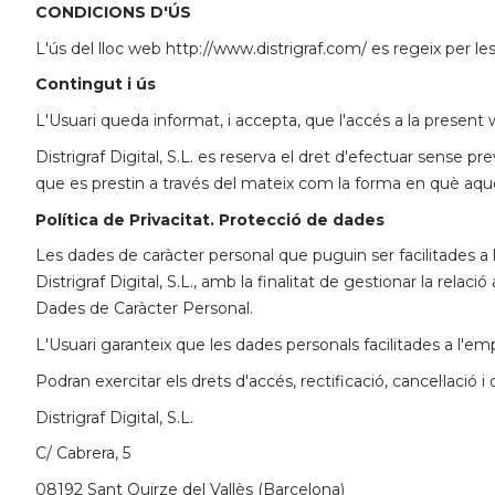
CONDICIONS D'ÚS
L'ús del lloc web http://www.distrigraf.com/ es regeix per le
Contingut i ús
L'Usuari queda informat, i accepta, que l'accés a la present we
Distrigraf Digital, S.L. es reserva el dret d'efectuar sense p
que es prestin a través del mateix com la forma en què aques
Política de Privacitat. Protecció de dades
Les dades de caràcter personal que puguin ser facilitades a 
Distrigraf Digital, S.L., amb la finalitat de gestionar la rel
Dades de Caràcter Personal.
L'Usuari garanteix que les dades personals facilitades a l'
Podran exercitar els drets d'accés, rectificació, cancel·lació i 
Distrigraf Digital, S.L.
C/ Cabrera, 5
08192 Sant Quirze del Vallès (Barcelona)