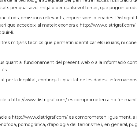
posa de la tecnologia adequada per permetre l'accés i utilització 
oduïts per qualsevol mitjà o per qualsevol tercer, que puguin produ
actituds, omissions rellevants, imprecisions o errades. Distrigraf Di
ari que accedeixi al mateix exonera a http://www.distrigraf.com/ de
uir-li.
ltres mitjans tècnics que permetin identificar els usuaris, ni conè
ipus quant al funcionament del present web o a la informació con
 ús.
itat per la legalitat, contingut i qualitat de les dades i informacion
rvincle a http://www.distrigraf.com/ es comprometen a no fer manif
ervincle a http://www.distrigraf.com/ es comprometen, igualment, a
enòfoba, pornogràfica, d'apologia del terrorisme i, en general, p