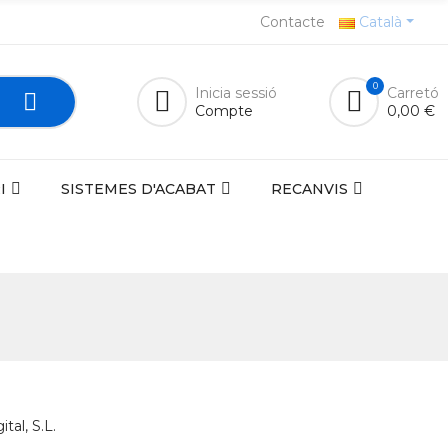
Contacte
Català
0
Inicia sessió
Carretó
Compte
0,00 €
I
SISTEMES D'ACABAT
RECANVIS
tal, S.L.