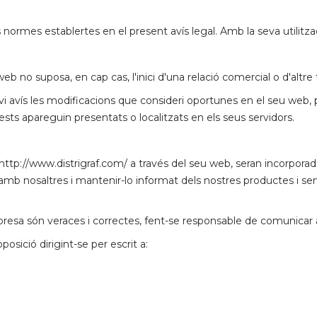
s normes establertes en el present avís legal. Amb la seva utilitza
b no suposa, en cap cas, l'inici d'una relació comercial o d'altre t
revi avís les modificacions que consideri oportunes en el seu web, 
ts apareguin presentats o localitzats en els seus servidors.
http://www.distrigraf.com/ a través del seu web, seran incorporad
ació amb nosaltres i mantenir-lo informat dels nostres productes i s
empresa són veraces i correctes, fent-se responsable de comunicar
oposició dirigint-se per escrit a: