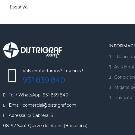
Espanya
INFORMAC
Lliuramen
Avis legal
Vols contactarnos? Trucan's !
Condicion
931 839 840
Mitjans 
Tel / WhatsApp: 931.839.840
Privacitat
Email: comercial@distrigraf.com
Adressa: c/ Cabrera, 5
08192 Sant Quirze del Vallès (Barcelona)