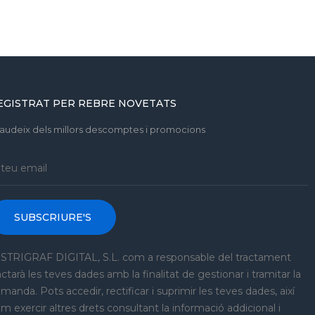
EGISTRAT PER REBRE NOVETATS
gaudeix dels millors descomptes i promocions
SUBSCRIURE'S
STRIGRAF DIGITAL, S.L. com a responsable del tractament
actarà les teves dades amb la finalitat de gestionar i tramitar la
manda. Pots accedir, rectificar i suprimir les teves dades, així
m exercir altres drets consultant la informació addicional i