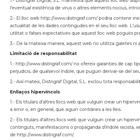
1.- Distrigraf Digital, S.L. manifesta que aquest lloc web dis
l'eventual existència de virus o altres elements nocius, intr
2.- El lloc web http://www.distrigraf.com/ podria contenir inex
actualitat de les dades contingudes en el seu lloc web. L'usu
utilitat o falses expectatives que aquest lloc web pogués prod
3.- De la mateixa manera, aquest web no utilitza galetes ni a
Limitació de responsabilitat
1.- http://www.distrigraf.com/ no ofereix garanties de cap t
perjudicis, de qualsevol índole, que puguin derivar-se del seu
2.- Així mateix, Distrigraf Digital, S.L. exclou tota responsabil
Enllaços hipervíncols
1.- Els titulars d'altres llocs web que vulguin crear un hipe
a error o, en general, que siguin contràries a les lleis.
2.- Els titulars d'altres llocs web que vulguin crear un hip
continguts, manifestacions o propaganda d'índole racista, x
de http://www.distrigraf.com/.