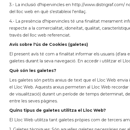
3.- La inclusió d'hipervincles en http://www.distrigraf.com/
del lloc web en què s'estableixi l'enllaç.
4.- La presència d'hipervincles té una finalitat merament info
respecte a la comercialitat, idoneïtat, qualitat, característi
través del lloc web referenciat.
Avís sobre l'ús de Cookies (galetes)
El present avís té com a finalitat informar els usuaris (d'ara
galetes durant la seva navegació. En accedir i utilitzar el L
Què són les galetes?
Les galetes són petits arxius de text que el Lloc Web envia i
el Lloc Web. Aquests arxius permeten al Lloc Web recordar les 
de visualització) durant un període de temps determinat, de
entre les seves pàgines.
Quins tipus de galetes utilitza el Lloc Web?
El Lloc Web utilitza tant galetes pròpies com de tercers amb 
1. Galetes tècniques: Són aquelles galetes necessàries per al