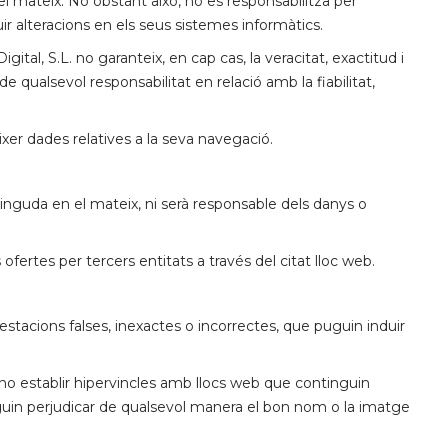
del mateix. No obstant això, no es responsabilitza per
ir alteracions en els seus sistemes informàtics.
gital, S.L. no garanteix, en cap cas, la veracitat, exactitud i
 qualsevol responsabilitat en relació amb la fiabilitat,
ixer dades relatives a la seva navegació.
tinguda en el mateix, ni serà responsable dels danys o
s ofertes per tercers entitats a través del citat lloc web.
estacions falses, inexactes o incorrectes, que puguin induir
 no establir hipervincles amb llocs web que continguin
uguin perjudicar de qualsevol manera el bon nom o la imatge