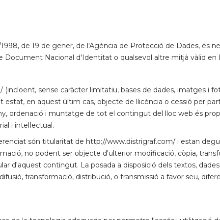
/1998, de 19 de gener, de l'Agència de Protecció de Dades, és ne
de Document Nacional d'Identitat o qualsevol altre mitjà vàlid en 
 (incloent, sense caràcter limitatiu, bases de dades, imatges i foto
nt estat, en aquest últim cas, objecte de llicència o cessió per pa
eny, ordenació i muntatge de tot el contingut del lloc web és propie
l i intel·lectual.
erenciat són titularitat de http://www.distrigraf.com/ i estan deg
formació, no podent ser objecte d'ulterior modificació, còpia, trans
ular d'aquest contingut. La posada a disposició dels textos, dades 
 difusió, transformació, distribució, o transmissió a favor seu, dife