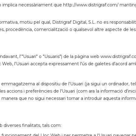
 no implica necessàriament que http://www.distrigraf.com/ mantingu
rmativa, motiu pel qual, Distrigraf Digital, S.L. no es responsabili
ques, procedència, comercialització o qualsevol altre aspecte de les
 endavant, l'"Usuari" o "Usuaris") de la pàgina web www.distrigraf.c
loc Web, l'Usuari accepta expressament l'ús de galetes d'acord amb
 emmagatzema al dispositiu de l'Usuari (ja sigui un ordinador, telè
accions i preferències de l'Usuari (com ara la informació d'inici de
 manera que no sigui necessari tornar a introduir aquesta inform
diverses finalitats, tals com:
 funcionament del Lloc Web i per permetre a l'Usuari navegar pel m