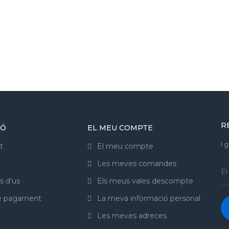
R
IÓ
EL MEU COMPTE
I 
t
El meu compte
Les meves comandes
s d'us
Els meus vales descompte
de pagament
La meva informació personal
Les meves adreces