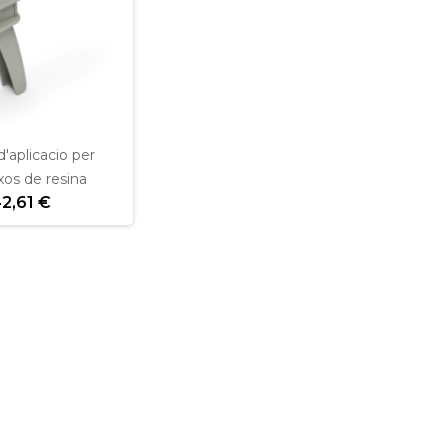
d'aplicacio per
xos de resina
2,61 €