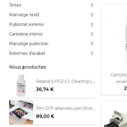
Tintes
Marcatge textil
Publicitat exterior
Carteleria interior
Marcatge publicitari
Sistemes d'acabat
Nous productes
Cartutxo
Roland S-PG2-CL Cleaning Liquid 100ml
recan
2
36,74 €
Film DTF alternatiu per xTool Apparel 39cm x 100m
89,00 €