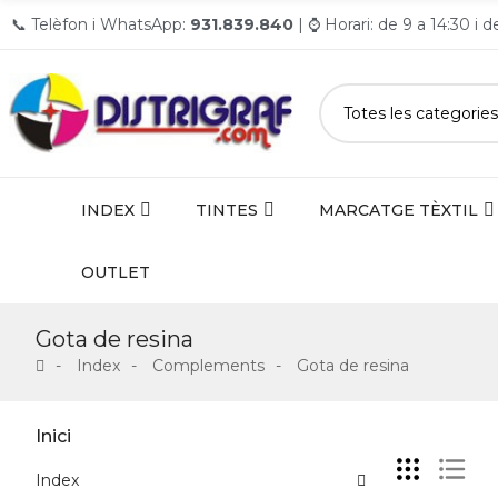
📞 Telèfon i WhatsApp:
931.839.840
| ⌚ Horari: de 9 a 14:30 i 
INDEX
TINTES
MARCATGE TÈXTIL
OUTLET
Gota de resina
Index
Complements
Gota de resina
Inici
Index