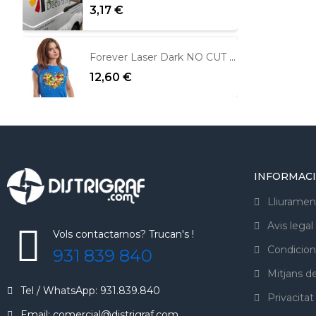
3,17 €
Forever Laser Dark NO CUT per fons foscos
12,60 €
INFORMAC
Lliuramen
Avis legal
Vols contactarnos? Trucan's !
Condicion
931 839 840
Mitjans 
Tel / WhatsApp: 931.839.840
Privacitat
Email: comercial@distrigraf.com