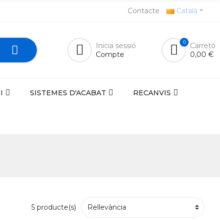
Contacte
Català
0
Inicia sessió
Carretó
Compte
0,00 €
I
SISTEMES D'ACABAT
RECANVIS
5 producte(s)