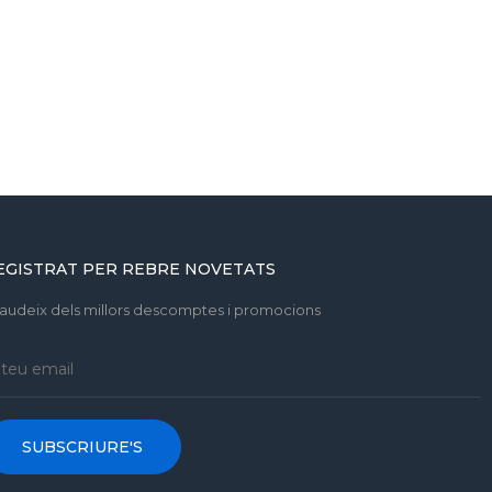
EGISTRAT PER REBRE NOVETATS
gaudeix dels millors descomptes i promocions
SUBSCRIURE'S