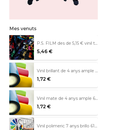
Mes venuts
P.S. FILM des de 5,15 € vinil tèxtil
5,46 €
Vinil brillant de 4 anys ample 61 cm Metamark
1,72 €
Vinil mate de 4 anys ample 61 cm.
1,72 €
Vinil polimeric 7 anys brillo 61 cm