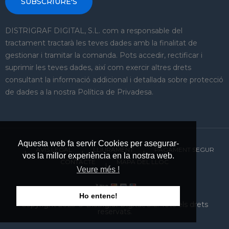
SUBSCRIURE'S
DISTRIGRAF DIGITAL, S.L. com a responsable del
tractament tractarà les teves dades amb la finalitat de
gestionar i tramitar la comanda. Pots accedir, rectificar i
suprimir les teves dades, així com exercir altres drets
consultant la informació addicional i detallada sobre protecció
de dades a la nostra Política de Privadesa.
Aquesta web fa servir Cookies per asegurar-
AVIS LEGAL
LLIURAMENT
PAGAMENT SEGUR
vos la millor experiència en la nostra web.
CONTACTE
MAPA DEL LLOC
Veure més !
Ho entenc!
Copyright 2023 © Distrigraf Digital, S.L. Tots els drets
reservats.