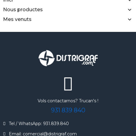
Nous productes
Mes venuts
Vols contactarnos? Trucan's !
931 839 840
Tel / WhatsApp: 931.839.840
Email: comercial@distrigraf.com