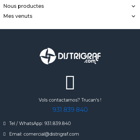
Vinil textil HI-5 Baixa
Planxa doble plat
temperatura i 5 segons.
automatica Sefa e-
5,72 €
DUPLEX PRO
6.590,00 €