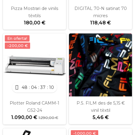
Pizza Mostrari de vinils
DIGITAL 70-N satinat 70
tèxtils
micres
180,00 €
118,48 €
En oferta!
-200,00 €
48
04
37
10
Plotter Roland CAMM-1
P.S. FILM des de 5,15 €
GS2-24
vinil tèxtil
1.090,00 €
5,46 €
1.290,00 €
-1.000,00 €