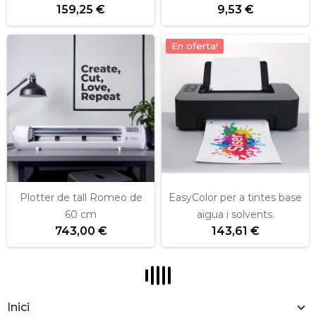
159,25 €
9,53 €
En oferta!
Plotter de tall Romeo de
EasyColor per a tintes base
60 cm
aigua i solvents.
743,00 €
143,61 €