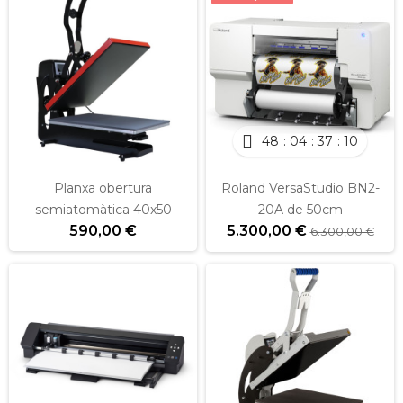
48
04
37
10
Planxa obertura
Roland VersaStudio BN2-
semiatomàtica 40x50
20A de 50cm
590,00 €
5.300,00 €
6.300,00 €