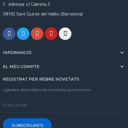
Plotter de tall Juliet de 30
Vinil transfer efecte
cm
metal.lic PS Metalic
450,00 €
8,08 €
COLORPRINT EXTRA PU
Planxa per a gorres i logos
310,00 €
per materials dificils
161,00 €