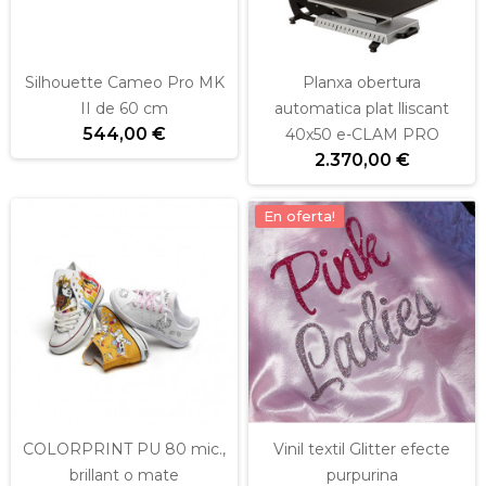
Silhouette Cameo Pro MK
Planxa obertura
II de 60 cm
automatica plat lliscant
544,00 €
40x50 e-CLAM PRO
2.370,00 €
En oferta!
COLORPRINT PU 80 mic.,
Vinil textil Glitter efecte
brillant o mate
purpurina