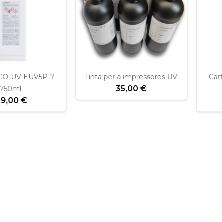
CO-UV EUV5P-7
Tinta per a impressores UV
Car
35,00 €
750ml
19,00 €