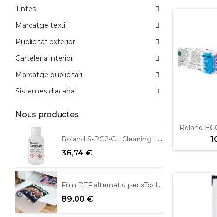
Tintes
Marcatge textil
Publicitat exterior
Carteleria interior
Marcatge publicitari
Sistemes d'acabat
Nous productes
Roland EC
1
Roland S-PG2-CL Cleaning Liquid 100ml
36,74 €
Film DTF alternatiu per xTool Apparel 39cm x 100m
89,00 €