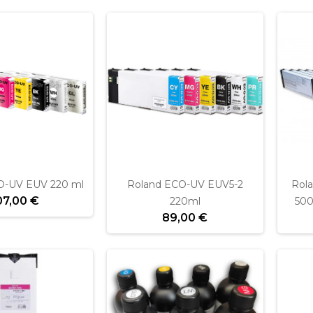
O-UV EUV 220 ml
Roland ECO-UV EUV5-2
Rol
07,00 €
220ml
500
89,00 €