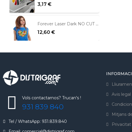
3,17 €
Forever Laser Dark NO CUT per fons foscos
12,60 €
INFORMAC
Lliuramen
Avis legal
Vols contactarnos? Trucan's !
Condicion
931 839 840
Mitjans 
Tel / WhatsApp: 931.839.840
Privacitat
Email: comercial@distrigraf.com