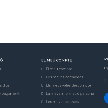
R
IÓ
EL MEU COMPTE
I 
t
El meu compte
Les meves comandes
s d'us
Els meus vales descompte
de pagament
La meva informació personal
Les meves adreces