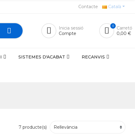
Contacte
Català
0
Inicia sessió
Carretó
Compte
0,00 €
I
SISTEMES D'ACABAT
RECANVIS
7 producte(s)