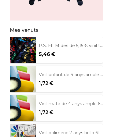
Mes venuts
P.S. FILM des de 5,15 € vinil tèxtil
5,46 €
Vinil brillant de 4 anys ample 61 cm Metamark
1,72 €
Vinil mate de 4 anys ample 61 cm.
1,72 €
Vinil polimeric 7 anys brillo 61 cm