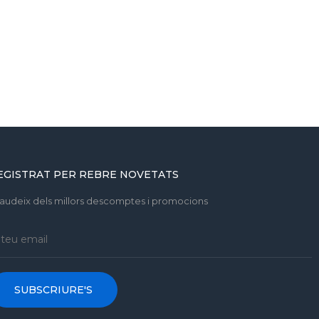
EGISTRAT PER REBRE NOVETATS
gaudeix dels millors descomptes i promocions
SUBSCRIURE'S