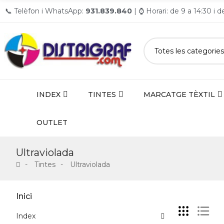
📞 Telèfon i WhatsApp:
931.839.840
| ⌚ Horari: de 9 a 14:30 i 
INDEX
TINTES
MARCATGE TÈXTIL
OUTLET
Ultraviolada
Tintes
Ultraviolada
Inici
Index