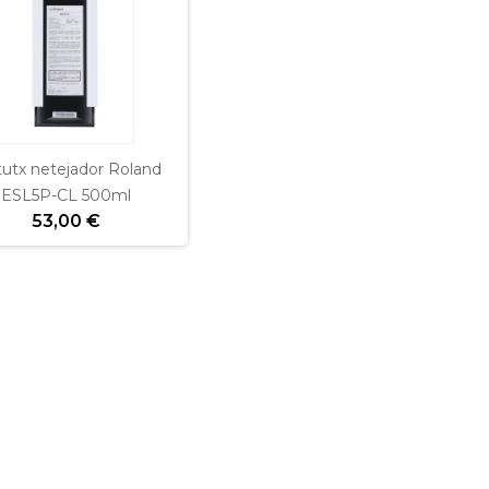
tutx netejador Roland
ESL5P-CL 500ml
53,00 €