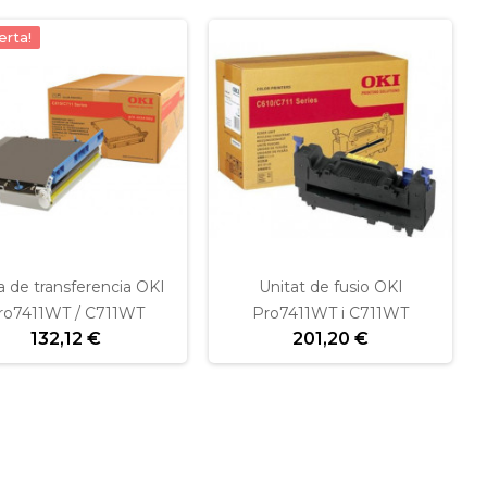
erta!
a de transferencia OKI
Unitat de fusio OKI
ro7411WT / C711WT
Pro7411WT i C711WT
132,12 €
201,20 €