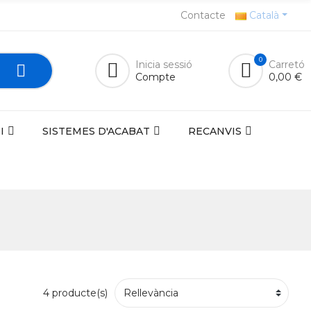
Contacte
Català
0
Inicia sessió
Carretó
Compte
0,00 €
I
SISTEMES D'ACABAT
RECANVIS
4 producte(s)