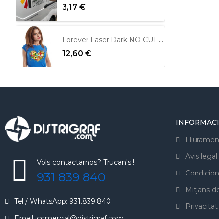
3,17 €
Forever Laser Dark NO CUT per fons foscos
12,60 €
INFORMAC
Lliuramen
Avis legal
Vols contactarnos? Trucan's !
Condicion
931 839 840
Mitjans 
Tel / WhatsApp: 931.839.840
Privacitat
Email: comercial@distrigraf.com