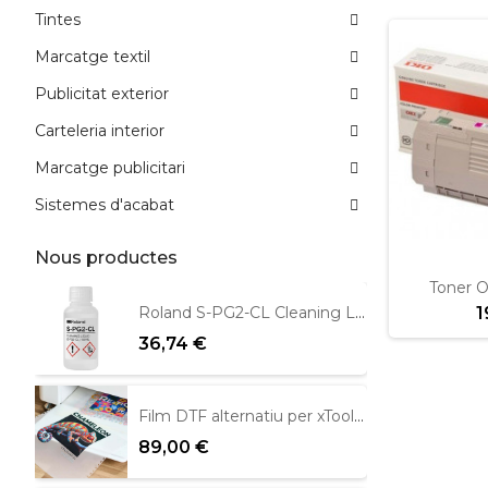
Tintes
Marcatge textil
Publicitat exterior
Carteleria interior
Marcatge publicitari
Sistemes d'acabat
Nous productes
Toner O
1
Roland S-PG2-CL Cleaning Liquid 100ml
36,74 €
Film DTF alternatiu per xTool Apparel 39cm x 100m
89,00 €