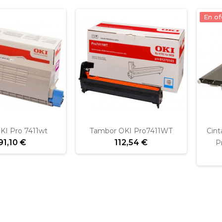
En of
KI Pro 7411wt
Tambor OKI Pro7411WT
Cint
91,10 €
112,54 €
P