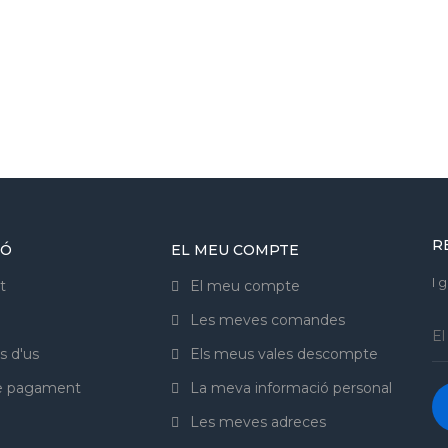
R
IÓ
EL MEU COMPTE
I 
t
El meu compte
Les meves comandes
s d'us
Els meus vales descompte
de pagament
La meva informació personal
Les meves adreces