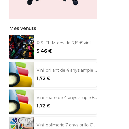
Mes venuts
P.S. FILM des de 5,15 € vinil tèxtil
5,46 €
Vinil brillant de 4 anys ample 61 cm Metamark
1,72 €
Vinil mate de 4 anys ample 61 cm.
1,72 €
Vinil polimeric 7 anys brillo 61 cm