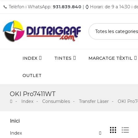
📞 Telèfon i WhatsApp:
931.839.840
| ⌚ Horari: de 9 a 14:30 i 
INDEX
TINTES
MARCATGE TÈXTIL
OUTLET
OKI Pro7411WT
Index
Consumibles
Transfer Làser
OKI Pro
Inici
Index