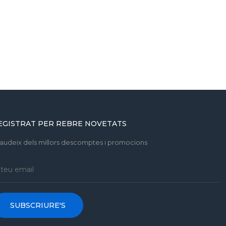
EGISTRAT PER REBRE NOVETATS
gaudeix dels millors descomptes i promocions
SUBSCRIURE'S