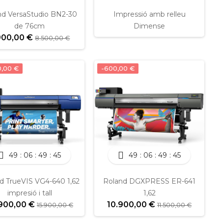
nd VersaStudio BN2-30
Impressió amb relleu
de 76cm
Dimense
900,00 €
8.500,00 €
0,00 €
-600,00 €
49
06
49
45
49
06
49
45
d TrueVIS VG4-640 1,62
Roland DGXPRESS ER-641
impresió i tall
1,62
900,00 €
10.900,00 €
15.900,00 €
11.500,00 €