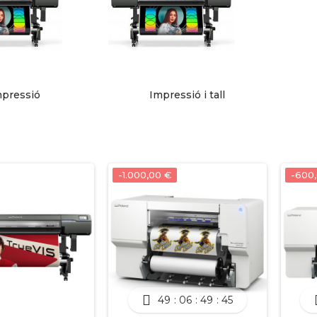
mpressió
Impressió i tall
-1.000,00 €
-600
49
06
49
45