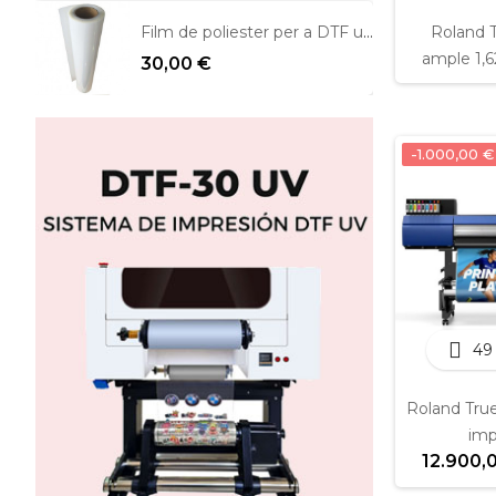
Roland 
Film de poliester per a DTF una cara mate
ample 1,6
30,00 €
-1.000,00 €
49
Roland Tru
impr
12.900,