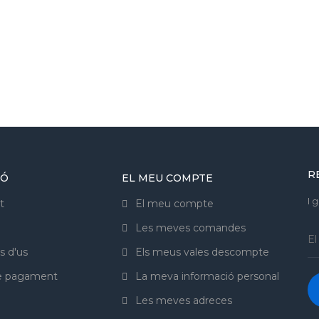
R
IÓ
EL MEU COMPTE
I 
t
El meu compte
Les meves comandes
s d'us
Els meus vales descompte
de pagament
La meva informació personal
Les meves adreces