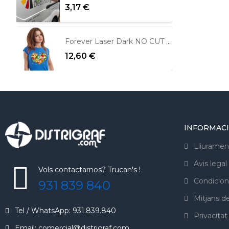
3,17 €
Forever Laser Dark NO CUT per fons foscos
12,60 €
INFORMAC
Lliuramen
Avis legal
Vols contactarnos? Trucan's !
Condicion
931 839 840
Mitjans 
Tel / WhatsApp: 931.839.840
Privacitat
Email: comercial@distrigraf.com