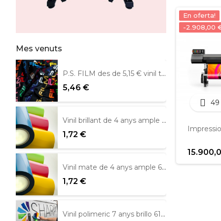
En oferta!
-2.908,00 
Mes venuts
P.S. FILM des de 5,15 € vinil tèxtil
5,46 €
49
Vinil brillant de 4 anys ample 61 cm Metamark
Impressio
1,72 €
15.900,
Vinil mate de 4 anys ample 61 cm.
1,72 €
Vinil polimeric 7 anys brillo 61 cm