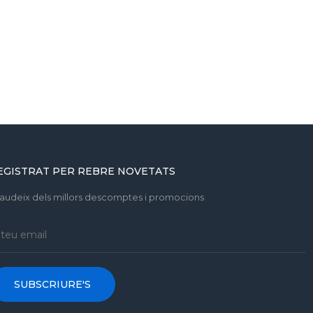
EGISTRAT PER REBRE NOVETATS
gaudeix dels millors descomptes i promocions
SUBSCRIURE'S