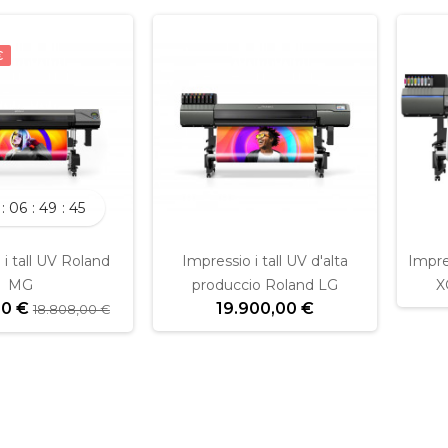
€
06
49
45
 i tall UV Roland
Impressio i tall UV d'alta
Impre
MG
produccio Roland LG
X
00 €
19.900,00 €
18.808,00 €