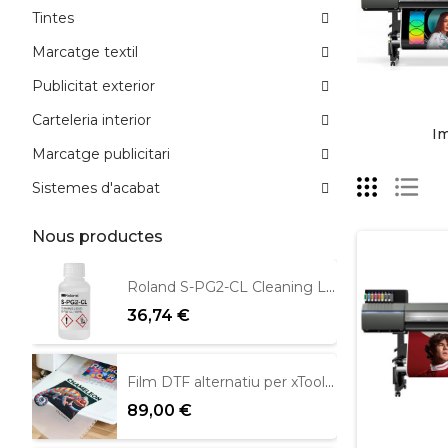
Tintes
Marcatge textil
Publicitat exterior
Carteleria interior
I
Marcatge publicitari
Sistemes d'acabat
Nous productes
Roland S-PG2-CL Cleaning Liquid 100ml
36,74 €
Film DTF alternatiu per xTool Apparel 39cm x 100m
89,00 €