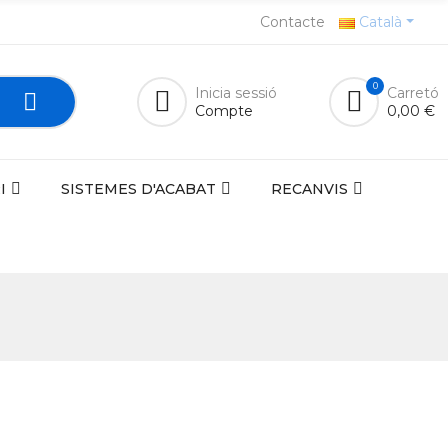
Contacte
Català
0
Inicia sessió
Carretó
Compte
0,00 €
I
SISTEMES D'ACABAT
RECANVIS