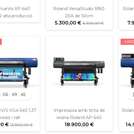
TrueVis XP-640
Roland VersaStudio BN2-
Rola
2 alta producció
20A de 50cm
5.300,00 €
7.
6.300,00 €
-1.00
06
49
45
eVIS VG4-540 1,37
Impressora amb tinta de
Rolan
esió i tall
resina Roland AP-640
00 €
18.900,00 €
14.
13.900,00 €