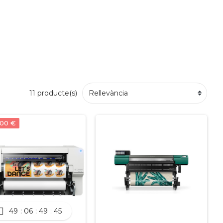
11 producte(s)
,00 €
49
06
49
45