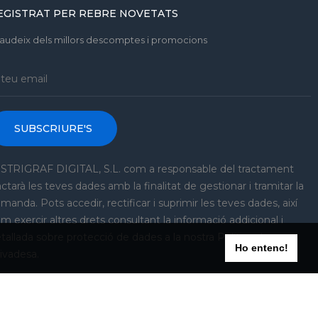
EGISTRAT PER REBRE NOVETATS
gaudeix dels millors descomptes i promocions
SUBSCRIURE'S
STRIGRAF DIGITAL, S.L. com a responsable del tractament
actarà les teves dades amb la finalitat de gestionar i tramitar la
manda. Pots accedir, rectificar i suprimir les teves dades, així
m exercir altres drets consultant la informació addicional i
tallada sobre protecció de dades a la nostra Política de
Ho entenc!
ivadesa.