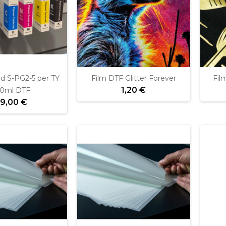
nd S-PG2-5 per TY
Film DTF Glitter Forever
Fil
1,20 €
0ml DTF
9,00 €