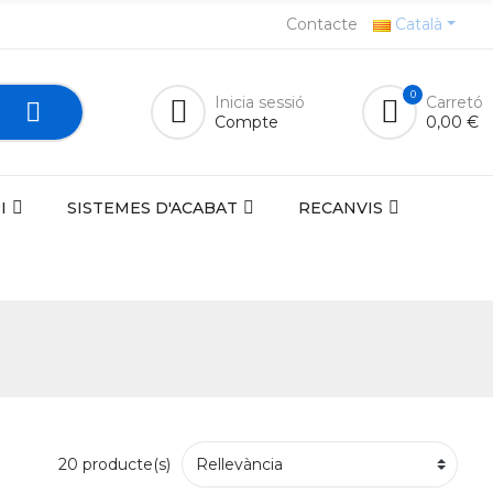
Contacte
Català
0
Inicia sessió
Carretó
Compte
0,00 €
I
SISTEMES D'ACABAT
RECANVIS
20 producte(s)