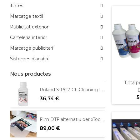
Tintes
Marcatge textil
Publicitat exterior
Carteleria interior
Marcatge publicitari
Sistemes d'acabat
Nous productes
Tinta p
Roland S-PG2-CL Cleaning Liquid 100ml
5
36,74 €
Film DTF alternatiu per xTool Apparel 39cm x 100m
89,00 €