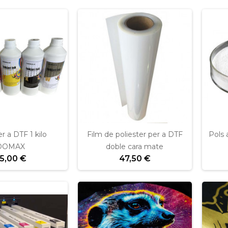
er a DTF 1 kilo
Film de poliester per a DTF
Pols
DOMAX
doble cara mate
5,00 €
47,50 €