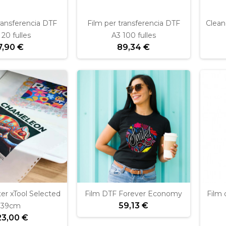
ransferencia DTF
Film per transferencia DTF
Clean
 20 fulles
A3 100 fulles
7,90 €
89,34 €
ter xTool Selected
Film DTF Forever Economy
Film 
59,13 €
39cm
23,00 €