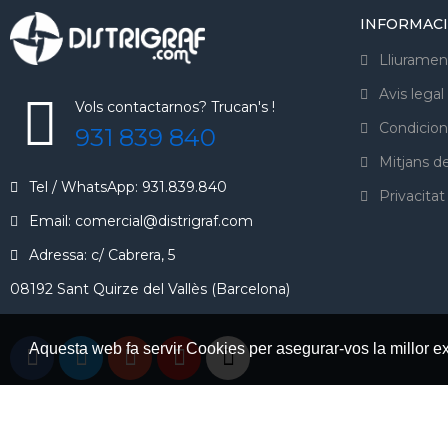
INFORMAC
Lliuramen
Avis legal
Vols contactarnos? Trucan's !
Condicion
931 839 840
Mitjans 
Tel / WhatsApp: 931.839.840
Privacitat
Email: comercial@distrigraf.com
Adressa: c/ Cabrera, 5
08192 Sant Quirze del Vallès (Barcelona)
Aquesta web fa servir Cookies per asegurar-vos la millor e