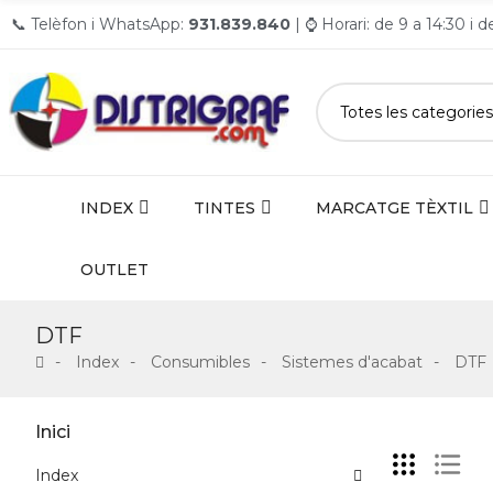
📞 Telèfon i WhatsApp:
931.839.840
| ⌚ Horari: de 9 a 14:30 i 
INDEX
TINTES
MARCATGE TÈXTIL
OUTLET
DTF
Index
Consumibles
Sistemes d'acabat
DTF
Inici
Index