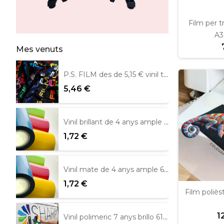
Film per t
A3
Mes venuts
P.S. FILM des de 5,15 € vinil tèxtil
5,46 €
Vinil brillant de 4 anys ample 61 cm Metamark
1,72 €
Vinil mate de 4 anys ample 61 cm.
1,72 €
Film poliès
1
Vinil polimeric 7 anys brillo 61 cm