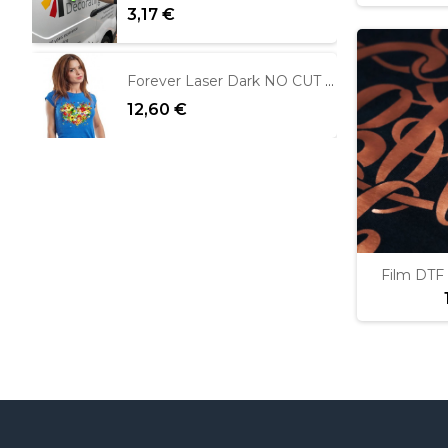
3,17 €
Forever Laser Dark NO CUT per fons foscos
12,60 €
Film DTF