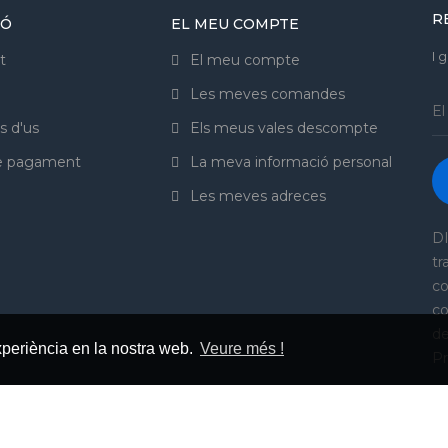
R
IÓ
EL MEU COMPTE
I 
t
El meu compte
Les meves comandes
s d'us
Els meus vales descompte
de pagament
La meva informació personal
Les meves adreces
DI
tr
co
co
de
xperiència en la nostra web.
Veure més !
Pr