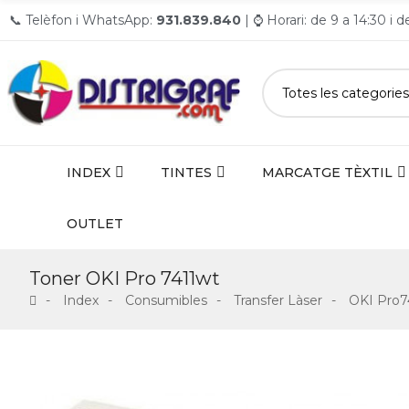
📞 Telèfon i WhatsApp:
931.839.840
| ⌚ Horari: de 9 a 14:30 i 
INDEX
TINTES
MARCATGE TÈXTIL
OUTLET
Toner OKI Pro 7411wt
Index
Consumibles
Transfer Làser
OKI Pro