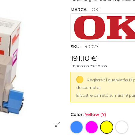
MARCA:
OKI
SKU:
40027
191,10 €
Impostos exclosos
Registra't i guanyaràs 19
descompte)
El vostre carretó sumarà 19 pu
Color:
Yellow (Y)