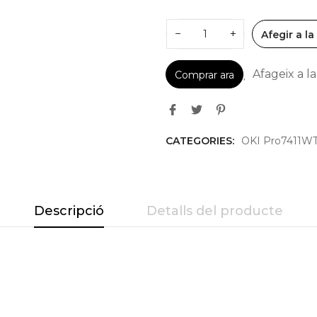
−
+
Afegir a la
Afageix a la 
Comprar ara
CATEGORIES:
OKI Pro7411W
Descripció
Detalls del producte