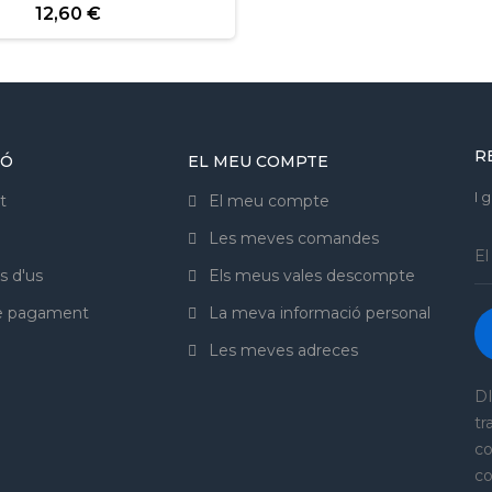
12,60 €
R
IÓ
EL MEU COMPTE
I 
t
El meu compte
Les meves comandes
s d'us
Els meus vales descompte
de pagament
La meva informació personal
Les meves adreces
DI
tr
co
co