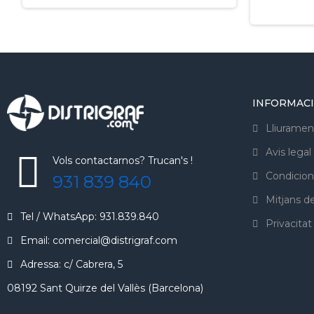
INFORMAC
Lliuramen
Avis legal
Vols contactarnos? Trucan's !
Condicion
931 839 840
Mitjans 
Tel / WhatsApp: 931.839.840
Privacitat
Email: comercial@distrigraf.com
Adressa: c/ Cabrera, 5
08192 Sant Quirze del Vallès (Barcelona)