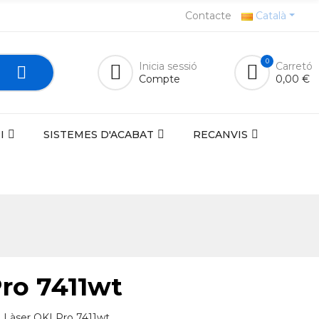
Contacte
Català
0
Inicia sessió
Carretó
Compte
0,00 €
I
SISTEMES D'ACABAT
RECANVIS
ro 7411wt
a Làser OKI Pro 7411wt.