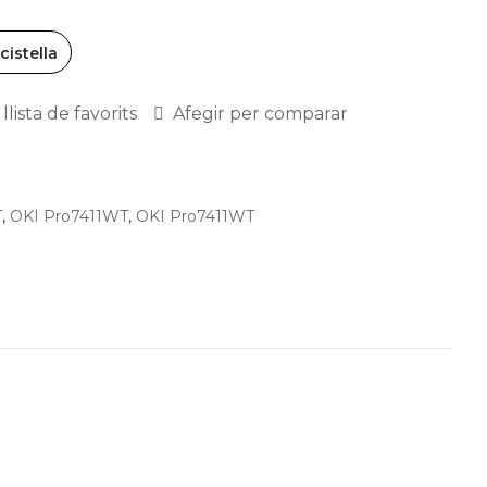
 cistella
llista de favorits
Afegir per comparar
T
,
OKI Pro7411WT
,
OKI Pro7411WT