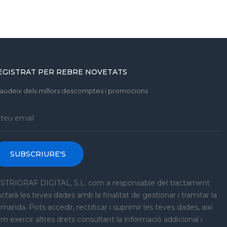
EGISTRAT PER REBRE NOVETATS
gaudeix dels millors descomptes i promocions
SUBSCRIURE'S
STRIGRAF DIGITAL, S.L. com a responsable del tractament
actarà les teves dades amb la finalitat de gestionar i tramitar la
manda. Pots accedir, rectificar i suprimir les teves dades, així
m exercir altres drets consultant la informació addicional i