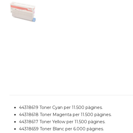
44318619 Toner Cyan per 11.500 pàgines.
44318618 Toner Magenta per 11.500 pàgines.
44318617 Toner Yellow per 11.500 pàgines.
44318659 Toner Blanc per 6.000 pàgines.