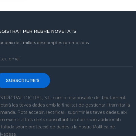
EGISTRAT PER REBRE NOVETATS
gaudeix dels millors descomptes i promocions
SUBSCRIURE'S
STRIGRAF DIGITAL, S.L. com a responsable del tractament
actarà les teves dades amb la finalitat de gestionar i tramitar la
manda. Pots accedir, rectificar i suprimir les teves dades, així
m exercir altres drets consultant la informació addicional i
tallada sobre protecció de dades a la nostra Política de
ivadesa.