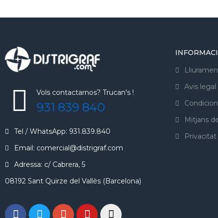
INFORMAC
Lliuramen
Avis legal
Vols contactarnos? Trucan's !
Condicion
931 839 840
Mitjans 
Tel / WhatsApp: 931.839.840
Privacitat
Email: comercial@distrigraf.com
Adressa: c/ Cabrera, 5
08192 Sant Quirze del Vallès (Barcelona)