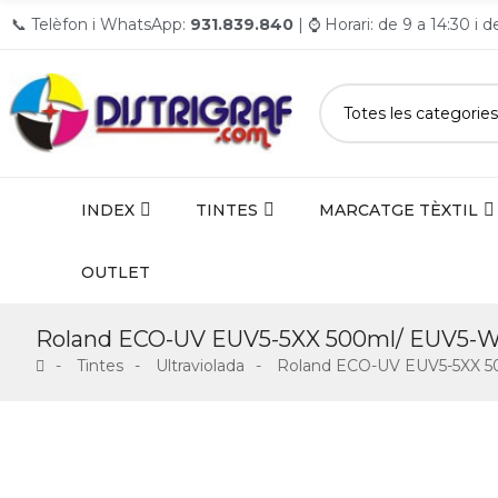
📞 Telèfon i WhatsApp:
931.839.840
| ⌚ Horari: de 9 a 14:30 i 
INDEX
TINTES
MARCATGE TÈXTIL
OUTLET
Roland ECO-UV EUV5-5XX 500ml/ EUV5-
Tintes
Ultraviolada
Roland ECO-UV EUV5-5XX 