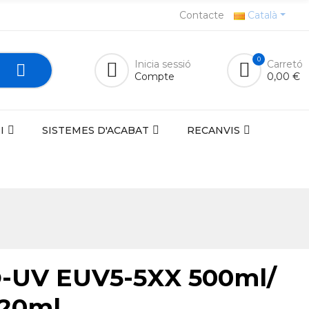
Contacte
Català
0
Inicia sessió
Carretó
Compte
0,00 €
I
SISTEMES D'ACABAT
RECANVIS
-UV EUV5-5XX 500ml/
20ml