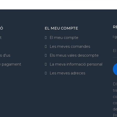
R
IÓ
EL MEU COMPTE
I 
t
El meu compte
Les meves comandes
s d'us
Els meus vales descompte
de pagament
La meva informació personal
Les meves adreces
DI
tr
co
co
de
Pr