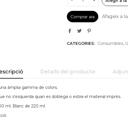
−
+
Afegir a la
Afageix a la 
Comprar ara
CATEGORIES:
Consumibles
,
U
escripció
Detalls del producte
Adjun
 una àmplia gamma de colors.
ue no s'esquerda quan es doblega o estira el material imprès.
00 ml. Blanc de 220 ml.
ció.