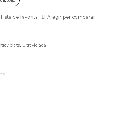
 cistella
llista de favorits
Afegir per comparar
ltravioleta
,
Ultraviolada
ts