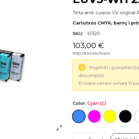
Tinta amb curació UV origina
Cartutxos CMYK, barnç i pri
SKU:
41320
103,00 €
Impostos exclosos
Registra't i guanyaràs 10
descompte)
El vostre carretó sumarà 10 pu
Color:
Cyan (C)