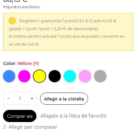
Impostos exclosos
Registra't i guanyaràs 7 punts/1,40 €
(Cada 10,00 €
gastat = 1 punt, 1 punt = 0,20 € de descompte)
El vostre carretó sumarà 7 punts que es poden convertir en
un val de 1,40 €.
Color:
Yellow (Y)
−
+
Afegir a la cistella
Afageix a la llista de favorits
Comprar ara
Afegir per comparar