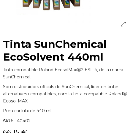
Tinta SunChemical
EcoSolvent 440ml
Tinta compatible Roland EcosolMaxⓇ2 ESL-4, de la marca
SunChemical.
Som distribuïdors oficials de SunChemical, líder en tintes
alternatives i compatibles, com la tinta compatible RolandⓇ
Ecosol MAX.
Preu cartutx de 440 ml.
SKU:
40402
66,15 €