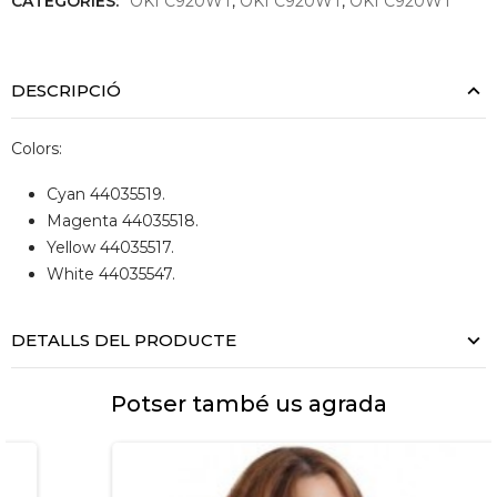
CATEGORIES:
OKI C920WT
,
OKI C920WT
,
OKI C920WT
DESCRIPCIÓ
Colors:
Cyan 44035519.
Magenta 44035518.
Yellow 44035517.
White 44035547.
DETALLS DEL PRODUCTE
Potser també us agrada