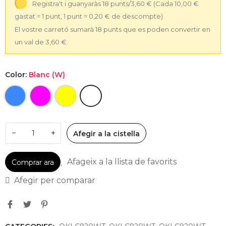
Registra't i guanyaràs 18 punts/3,60 €
(Cada 10,00 €
gastat = 1 punt, 1 punt = 0,20 € de descompte)
El vostre carretó sumarà 18 punts que es poden convertir en
un val de 3,60 €.
Color:
Blanc (W)
−
+
Afegir a la cistella
Afageix a la llista de favorits
Comprar ara
Afegir per comparar