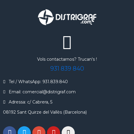
Vols contactarnos? Trucan's !
931 839 840
Tel / WhatsApp: 931.839.840
Email: comercial@distrigraf.com
Adressa: c/ Cabrera, 5
08192 Sant Quirze del Vallès (Barcelona)