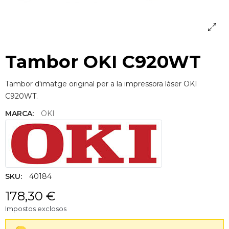
Tambor OKI C920WT
Tambor d'imatge original per a la impressora làser OKI
C920WT.
MARCA:
OKI
SKU:
40184
178,30 €
Impostos exclosos