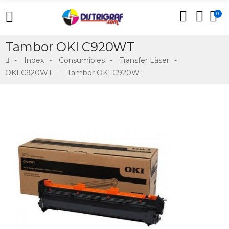
0
Tambor OKI C920WT
Index
Consumibles
Transfer Làser
OKI C920WT
Tambor OKI C920WT