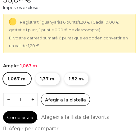
Impostos exclosos
Registra't i guanyaràs 6 punts/1,20 €
(Cada 10,00 €
gastat = 1 punt, 1 punt = 0,20 € de descompte)
El vostre carretó sumarà 6 punts que es poden convertir en
un val de 1,20 €.
Ample:
1,067 m.
1,067 m.
1,37 m.
1,52 m.
−
+
Afegir a la cistella
Afageix a la llista de favorits
Comprar ara
Afegir per comparar