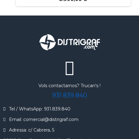
Vols contactarnos? Trucan's !
931 839 840
Tel / WhatsApp: 931.839.840
Email: comercial@distrigraf.com
Adressa: c/ Cabrera, 5