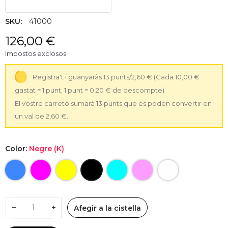
SKU:
41000
126,00 €
Impostos exclosos
Registra't i guanyaràs 13 punts/2,60 €
(Cada 10,00 €
gastat = 1 punt, 1 punt = 0,20 € de descompte)
El vostre carretó sumarà 13 punts que es poden convertir en
un val de 2,60 €.
Color:
Negre (K)
−
+
Afegir a la cistella