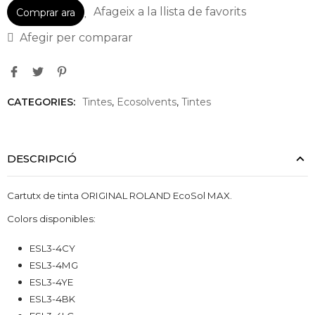
Afageix a la llista de favorits
Comprar ara
Afegir per comparar
CATEGORIES:
Tintes
,
Ecosolvents
,
Tintes
DESCRIPCIÓ
Cartutx
de tinta ORIGINAL ROLAND EcoSol MAX.
Colors disponibles:
ESL3-4CY
ESL3-4
MG
ESL3-4
YE
ESL3-4
BK