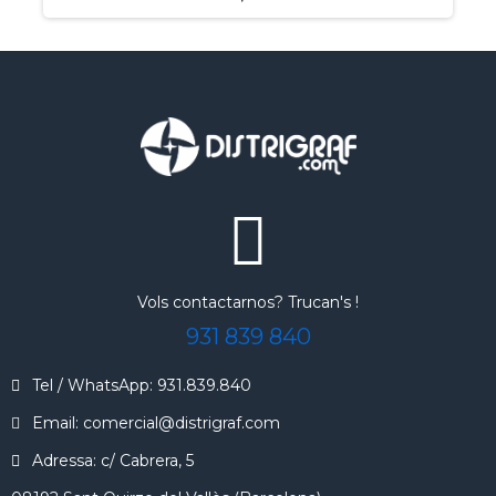
Vols contactarnos? Trucan's !
931 839 840
Tel / WhatsApp: 931.839.840
Email: comercial@distrigraf.com
Adressa: c/ Cabrera, 5