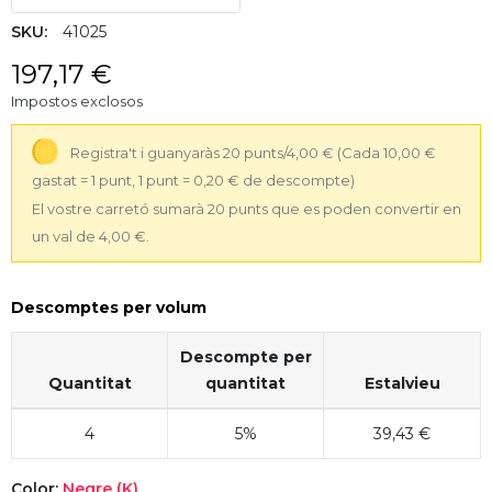
SKU:
41025
197,17 €
Impostos exclosos
Registra't i guanyaràs 20 punts/4,00 €
(Cada 10,00 €
gastat = 1 punt, 1 punt = 0,20 € de descompte)
El vostre carretó sumarà 20 punts que es poden convertir en
un val de 4,00 €.
Descomptes per volum
Descompte per
Quantitat
quantitat
Estalvieu
4
5%
39,43 €
Color:
Negre (K)