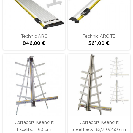
Technic ARC
Technic ARC TE
846,00 €
561,00 €
Cortadora Keencut
Cortadora Keencut
Excalibur 160 cm
SteelTrack 165/210/250 cm.