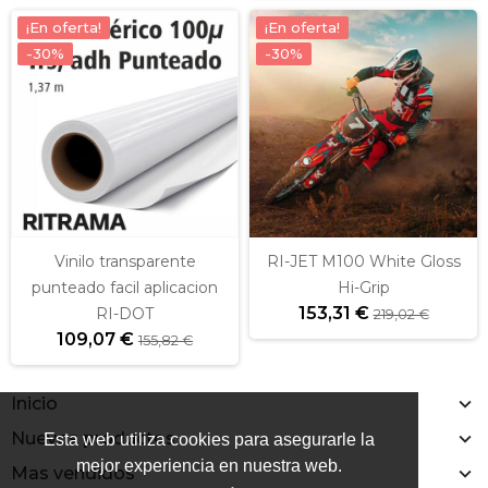
¡En oferta!
¡En oferta!
-30%
-30%
Vinilo transparente
RI-JET M100 White Gloss
punteado facil aplicacion
Hi-Grip
153,31 €
RI-DOT
219,02 €
109,07 €
155,82 €
Inicio
Nuevos productos
Esta web utiliza cookies para asegurarle la
mejor experiencia en nuestra web.
Mas vendidos