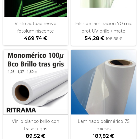
Vinilo autoadhesivo
Film de laminacion 70 mic
fotoluminiscente
prot UV brillo / mate
469,74 €
54,28 €
108,56 €
Vinilo blanco brillo con
Laminado polimérico 75
trasera gris
micras
89,52 €
187,82 €