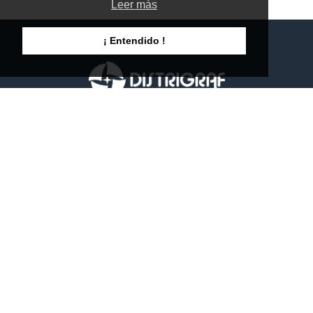
Leer más
¡ Entendido !
¿ Quieres contactarnos ?
931 839 840
Tel y WhatsApp: 931.839.840
Email: comercial@distrigraf.com
Dirección: c/ Cabrera, 5
08192 Sant Quirze del Vallès (Barcelona)