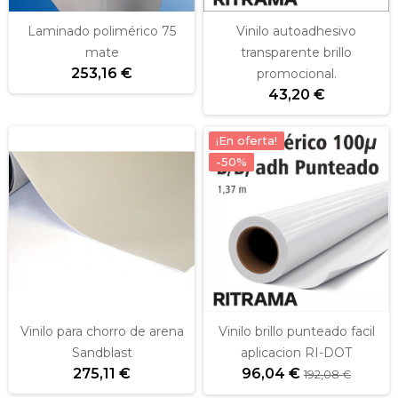
Laminado polimérico 75
Vinilo autoadhesivo
mate
transparente brillo
253,16 €
promocional.
43,20 €
¡En oferta!
-50%
Vinilo para chorro de arena
Vinilo brillo punteado facil
Sandblast
aplicacion RI-DOT
275,11 €
96,04 €
192,08 €