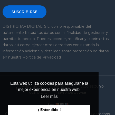
SUSCRIBIRSE
DISTRIGRAF DIGITAL, S.L. como responsable del
tratamiento tratará tus datos con la finalidad de gestionar y
tramitar tu pedido. Puedes acceder, rectificar y suprimir tus
datos, así como ejercer otros derechos consultando la
información adicional y detallada sobre protección de datos
en nuestra Política de Privacidad.
Esta web utiliza cookies para asegurarle la
AVISO LEGAL
ENTREGA
PAGO SEGURO
mejor experiencia en nuestra web.
CONTACTO
MAPA DE LA WEB
Leer más
¡ Entendido !
Copyright 2024 © Distrigraf Digital, S.L. Todos los derechos