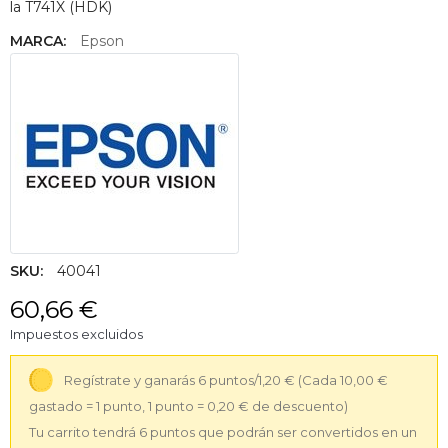
la T741X (HDK)
MARCA:
Epson
SKU:
40041
60,66 €
Impuestos excluidos
Regístrate y ganarás 6 puntos/1,20 €
(Cada 10,00 €
gastado = 1 punto, 1 punto = 0,20 € de descuento)
Tu carrito tendrá 6 puntos que podrán ser convertidos en un