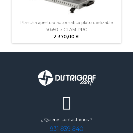
Plancha apertura automatica plato deslizable
40x50 e-CLAM PRO
2.370,00 €
¿ Quieres contactarnos ?
931 839 840