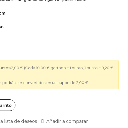
cm.
r.
puntos/2,00 €
(Cada 10,00 € gastado = 1 punto, 1 punto = 0,20 €
ue podrán ser convertidos en un cupón de 2,00 €.
arrito
la lista de deseos
Añadir a comparar