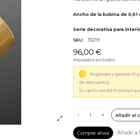
Ancho de la bobina de 0,61 
Serie decorativa para interio
SKU:
35219
96,00 €
Impuestos excluidos
Regístrate y ganarás 10 
de descuento)
Tu carrito tendrá 10 puntos q
−
+
Añadir al c
Añadir a 
Comprar ahora