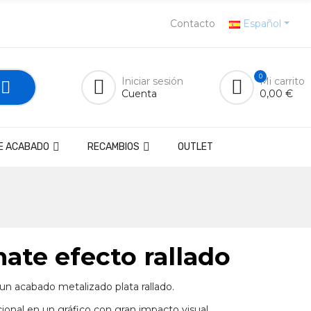
Contacto
Español
0
Iniciar sesión
Mi carrito
Cuenta
0,00 €
E ACABADO
RECAMBIOS
OUTLET
mate efecto rallado
 un acabado metalizado plata rallado.
onal en un gráfico con gran impacto visual.