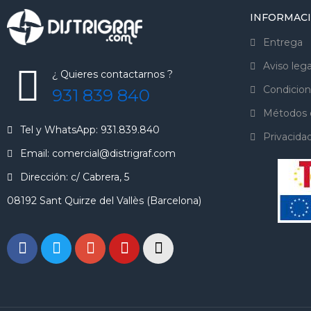
INFORMAC
Entrega
Aviso lega
¿ Quieres contactarnos ?
Condicion
931 839 840
Métodos 
Tel y WhatsApp: 931.839.840
Privacida
Email: comercial@distrigraf.com
Dirección: c/ Cabrera, 5
08192 Sant Quirze del Vallès (Barcelona)