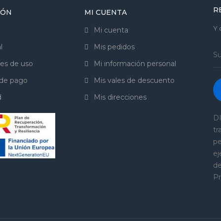
R
IÓN
MI CUENTA
Y 
Mi cuenta
l
Mis pedidos
es de uso
Mi información personal
de pago
Mis vales de descuento
d
Mis direcciones
DI
tr
pe
ej
de
Pr