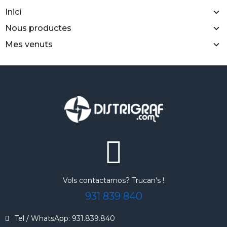
Inici
Nous productes
Mes venuts
Vols contactarnos? Trucan's !
931 839 840
Tel / WhatsApp: 931.839.840