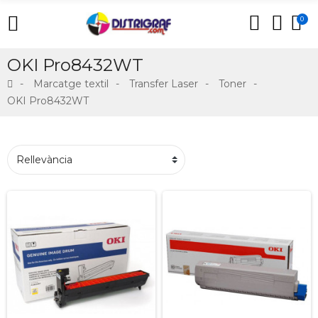
0
OKI Pro8432WT
Marcatge textil
Transfer Laser
Toner
OKI Pro8432WT