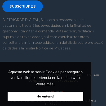
SUBSCRIURE'S
DISTRIGRAF DIGITAL, S.L. com a responsable del
tractament tractarà les teves dades amb la finalitat de
gestionar i tramitar la comanda. Pots accedir, rectificar i
suprimir les teves dades, així com exercir altres drets
consultant la informació addicional i detallada sobre protecció
de dades a la nostra Política de Privadesa.
Aquesta web fa servir Cookies per asegurar-
AVIS LEGAL
LLIURAMENT
PAGAMENT SEGUR
vos la millor experiència en la nostra web.
CONTACTE
MAPA DEL LLOC
Veure més !
Ho entenc!
Copyright 2023 © Distrigraf Digital, S.L. Tots els drets
reservats.