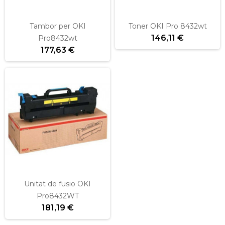
Tambor per OKI
Toner OKI Pro 8432wt
146,11 €
Pro8432wt
177,63 €
Unitat de fusio OKI
Pro8432WT
181,19 €