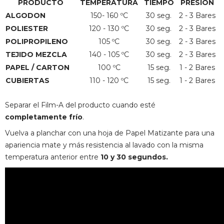
PRODUCTO
TEMPERATURA
TIEMPO
PRESION
ALGODON
150- 160 ºC
30 seg.
2 - 3 Bares
POLIESTER
120 - 130 ºC
30 seg.
2 - 3 Bares
POLIPROPILENO
105 ºC
30 seg.
2 - 3 Bares
TEJIDO MEZCLA
140 - 105 ºC
30 seg.
2 - 3 Bares
PAPEL / CARTON
100 ºC
15 seg.
1 - 2 Bares
CUBIERTAS
110 - 120 ºC
15 seg.
1 - 2 Bares
Separar el Film-A del producto cuando esté
completamente frío
.
Vuelva a planchar con una hoja de Papel Matizante para una
apariencia mate y más resistencia al lavado con la misma
temperatura anterior entre
10 y 30 segundos.