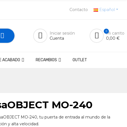
Contacto
Español
0
Iniciar sesión
Mi carrito
Cuenta
0,00 €
E ACABADO
RECAMBIOS
OUTLET
rsaOBJECT MO-240
rsaOBJECT MO-240, tu puerta de entrada al mundo de la
ción y alta velocidad.