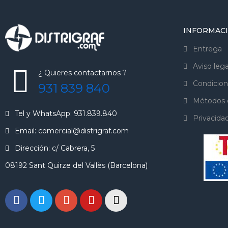
INFORMAC
Entrega
Aviso lega
¿ Quieres contactarnos ?
Condicion
931 839 840
Métodos 
Tel y WhatsApp: 931.839.840
Privacida
Email: comercial@distrigraf.com
Dirección: c/ Cabrera, 5
08192 Sant Quirze del Vallès (Barcelona)