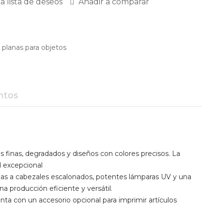
la lista de deseos
Añadir a comparar
 planas para objetos
ntos
s finas, degradados y diseños con colores precisos. La
d excepcional
ias a cabezales escalonados, potentes lámparas UV y una
 producción eficiente y versátil.
ta con un accesorio opcional para imprimir artículos