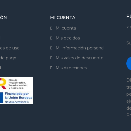
R
IÓN
MI CUENTA
Y 
Mi cuenta
l
Mis pedidos
es de uso
Mi información personal
de pago
Mis vales de descuento
d
Mis direcciones
DI
tr
pe
ej
de
Pr