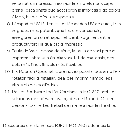
velocitat d'impressió més ràpida amb els nous caps
grans i escalonats que accel·eren la impressió de colors
CMYK, blanc i efectes especials.
Làmpades UV Potents: Les làmpades UV de curat, tres
vegades més potents que les convencionals,
asseguren un curat ràpid i eficient, augmentant la
productivitat i la qualitat d'impressió.
Taula de Vaci: Inclosa de sèrie, la taula de vaci permet
imprimir sobre una àmplia varietat de materials, des
dels més finos fins als més flexibles.
Eix Rotatori Opcional: Obre noves possibilitats amb l'eix
rotatori fàcil d'instal·lar, ideal per imprimir ampolles i
altres objectes cilíndrics.
Potent Software Inclòs: Combina la MO-240 amb les
solucions de software avançades de Roland DG per
personalitzar el teu treball de manera ràpida i flexible.
Descobreix com la VersaOBJECT MO-240 redefineix la