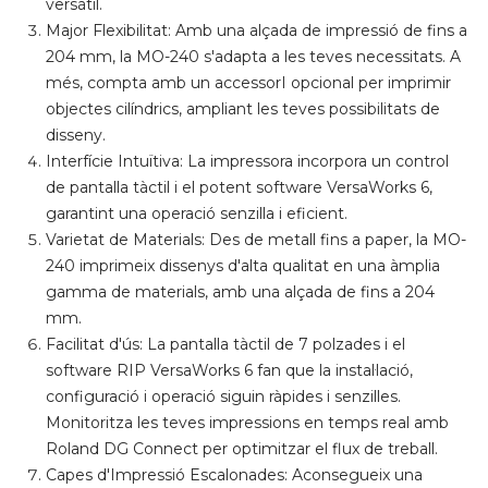
versàtil.
Major Flexibilitat: Amb una alçada de impressió de fins a
204 mm, la MO-240 s'adapta a les teves necessitats. A
més, compta amb un accessorI opcional per imprimir
objectes cilíndrics, ampliant les teves possibilitats de
disseny.
Interfície Intuïtiva: La impressora incorpora un control
de pantalla tàctil i el potent software VersaWorks 6,
garantint una operació senzilla i eficient.
Varietat de Materials: Des de metall fins a paper, la MO-
240 imprimeix dissenys d'alta qualitat en una àmplia
gamma de materials, amb una alçada de fins a 204
mm.
Facilitat d'ús: La pantalla tàctil de 7 polzades i el
software RIP VersaWorks 6 fan que la instal·lació,
configuració i operació siguin ràpides i senzilles.
Monitoritza les teves impressions en temps real amb
Roland DG Connect per optimitzar el flux de treball.
Capes d'Impressió Escalonades: Aconsegueix una